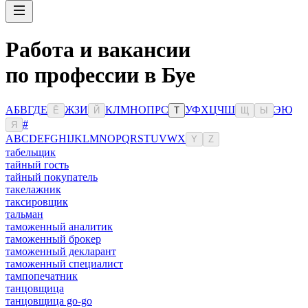
Работа и вакансии
по профессии в Буе
А
Б
В
Г
Д
Е
Ж
З
И
К
Л
М
Н
О
П
Р
С
У
Ф
Х
Ц
Ч
Ш
Э
Ю
Ё
Й
Т
Щ
Ы
#
Я
A
B
C
D
E
F
G
H
I
J
K
L
M
N
O
P
Q
R
S
T
U
V
W
X
Y
Z
табельщик
тайный гость
тайный покупатель
такелажник
таксировщик
тальман
таможенный аналитик
таможенный брокер
таможенный декларант
таможенный специалист
тампопечатник
танцовщица
танцовщица go-go