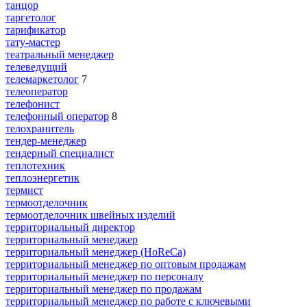
танцор
таргетолог
тарификатор
тату-мастер
театральный менеджер
телеведущий
телемаркетолог
7
телеоператор
телефонист
телефонный оператор
8
телохранитель
тендер-менеджер
тендерный специалист
теплотехник
теплоэнергетик
термист
термоотделочник
термоотделочник швейных изделий
территориальный директор
территориальный менеджер
территориальный менеджер (HoReCa)
территориальный менеджер по оптовым продажам
территориальный менеджер по персоналу
территориальный менеджер по продажам
территориальный менеджер по работе с ключевыми